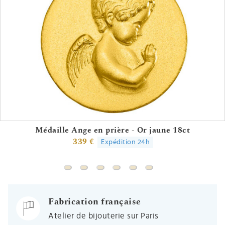
Médaille Ange en prière - Or jaune 18ct
339 €
Expédition 24h
Médaille Ange en prière - Or jaune 18ct
Médaille Ange à l'étoile ciselée - Or jau
Médaille Ange en prière ciselée - O
Médaille Ange en prière ciselé
Médaille Ange en prière - 
Médaille Ange pensif 
Fabrication française
Atelier de bijouterie sur Paris