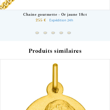
Chaine gourmette - Or jaune 18ct
255 €
Expédition 24h
Chaine gourmette - Or jaune 18ct
Chaine forçat miroir - Or jaune 18ct
Chaine serpentine - Or jaune 18c
Chaine marine battue - Or ja
Chaine marine battue - 
Produits similaires