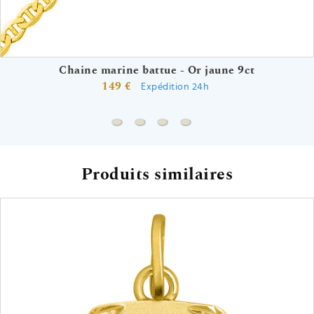
Chaine marine battue - Or jaune 9ct
149 €
Expédition 24h
Chaine marine battue - Or jaune 9ct
Chaine singapour - Or jaune 9ct
Chaine forçat - Or jaune 18ct
Chaine vénitienne - Or ja
Produits similaires