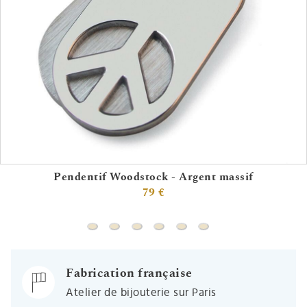
Pendentif Woodstock - Argent massif
79 €
Pendentif Woodstock - Argent massif
Pendentif Abracadabra Topaze Bleue - A
Pendentif Génétix fille XX - Argent
Pendentif Sex Symbol Boy - Ar
Pendentif Gospel - Argent
Pendentif Génétix ga
Fabrication française
Atelier de bijouterie sur Paris