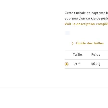
Cette timbale de bapteme br
et ornée d'un cercle de perl
Voir la description compl
Guide des tailles
Taille
Poids
7cm
86.0 g