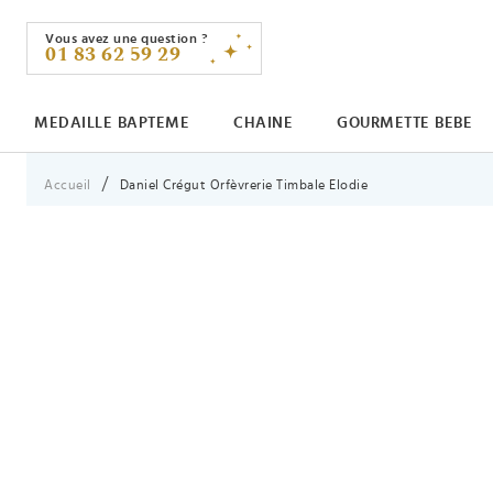
Vous avez une question ?
01 83 62 59 29
MEDAILLE BAPTEME
CHAINE
GOURMETTE BEBE
Vous êtes ici :
Accueil
Daniel Crégut Orfèvrerie Timbale Elodie