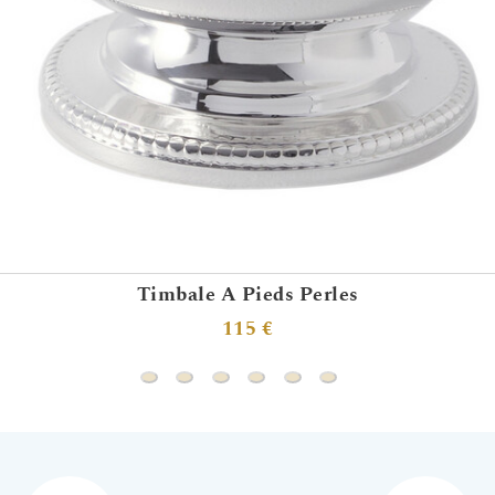
Timbale A Pieds Perles
115 €
Timbale A Pieds Perles
Timbale Contemporaine
Timbale Evasée Perles - Daniel Cré
Timbale Fleurie Champs Elysée
Timbale Louis XVI
Timbale Marie- Louis