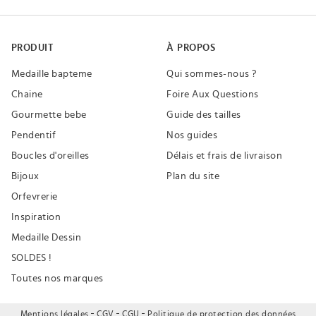
PRODUIT
À PROPOS
Medaille bapteme
Qui sommes-nous ?
Chaine
Foire Aux Questions
Gourmette bebe
Guide des tailles
Pendentif
Nos guides
Boucles d'oreilles
Délais et frais de livraison
Bijoux
Plan du site
Orfevrerie
Inspiration
Medaille Dessin
SOLDES !
Toutes nos marques
Mentions légales
CGV
CGU
Politique de protection des données