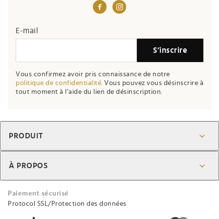
If you
E-mail
are a
S’inscrire
human,
ignore
Vous confirmez avoir pris connaissance de notre
this
politique de confidentialité.
Vous pouvez vous désinscrire à
field
tout moment à l’aide du lien de désinscription.
PRODUIT
À PROPOS
Paiement sécurisé
Protocol SSL/Protection des données