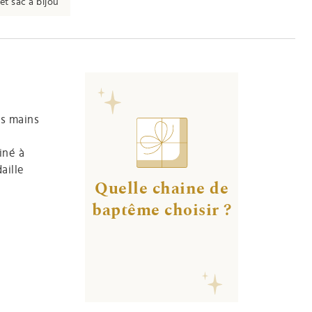
et sac à bijou
es mains
iné à
aille
Quelle chaine de
baptême choisir ?