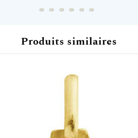
Chaine gourmette - Or jaune 18ct
Chaine forçat miroir - Or jaune 18ct
Chaine forçat rond - Or jaune 18ct
Chaine marine battue - Or jaun
Chaine marine forçat - Or 
Chaine marine battue 
Produits similaires