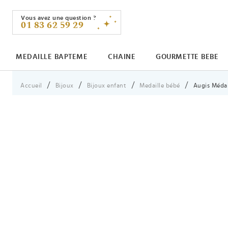
Vous avez une question ?
01 83 62 59 29
MEDAILLE BAPTEME
CHAINE
GOURMETTE BEBE
Vous êtes ici :
Accueil
Bijoux
Bijoux enfant
Medaille bébé
Augis Médai