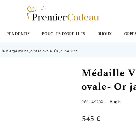
PENDENTIF
BOUCLES D'OREILLES
BIJOUX
ORFE
lle Vierge mains jointes ovale- Or jaune 18ct
Médaille V
ovale- Or 
Réf.
J4929X
-
Augis
545 €