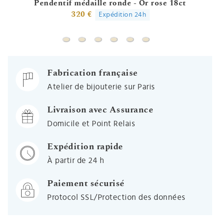
Pendentif médaille ronde - Or rose 18ct
320 €
Expédition 24h
Pendentif médaille ronde - Or rose 18ct
Médaille signe zodiaque constellation - 
signe constellation - Or blanc 18ct
Médaille de naissance constella
Médaille de naissance - Or
Collier signe du zodi
Fabrication française
Atelier de bijouterie sur Paris
Livraison avec Assurance
Domicile et Point Relais
Expédition rapide
À partir de 24 h
Paiement sécurisé
Protocol SSL/Protection des données