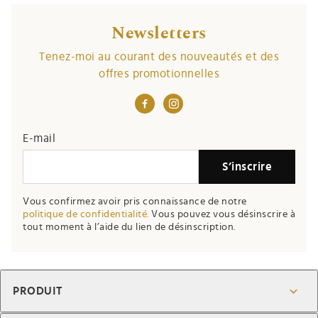
Newsletters
Tenez-moi au courant des nouveautés et des
offres promotionnelles
If you
E-mail
are a
S’inscrire
human,
ignore
Vous confirmez avoir pris connaissance de notre
this
politique de confidentialité.
Vous pouvez vous désinscrire à
field
tout moment à l’aide du lien de désinscription.
PRODUIT