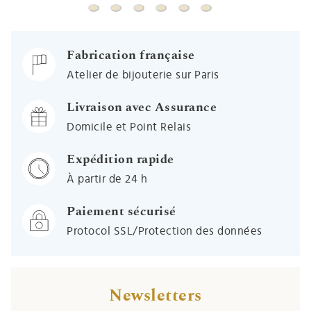
Boucles d'oreilles Dauphin - Puces - Or jaune
Boucles d'oreilles grains de café - Puces
Boucles d'oreilles hippocampe rose 
Boucles d'oreilles coeurs 
Boucles d'oreilles Our
Boucles d'oreilles lun
Fabrication française
Atelier de bijouterie sur Paris
Livraison avec Assurance
Domicile et Point Relais
Expédition rapide
À partir de 24 h
Paiement sécurisé
Protocol SSL/Protection des données
Newsletters