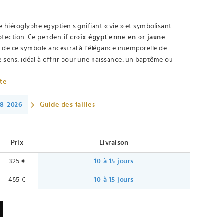
le hiéroglyphe égyptien signifiant « vie » et symbolisant
rotection. Ce pendentif
croix égyptienne en or jaune
e de ce symbole ancestral à l’élégance intemporelle de
e sens, idéal à offrir pour une naissance, un baptême ou
ète
08-2026
Guide des tailles
Prix
Livraison
325 €
10 à 15 jours
455 €
10 à 15 jours