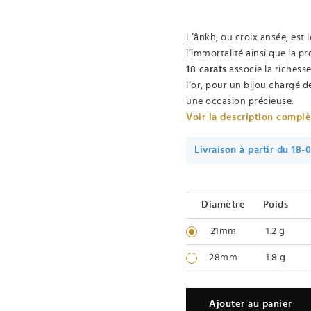
L’ânkh, ou croix ansée, est 
l’immortalité ainsi que la p
18 carats
associe la richess
l’or, pour un bijou chargé d
une occasion précieuse.
Voir la description compl
Livraison à partir du 18-
Diamètre
Poids
21mm
1.2 g
28mm
1.8 g
Ajouter au panier