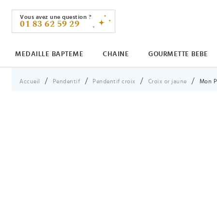
Vous avez une question ?
01 83 62 59 29
MEDAILLE BAPTEME
CHAINE
GOURMETTE BEBE
Vous êtes ici :
Accueil
Pendentif
Pendentif croix
Croix or jaune
Mon Pr