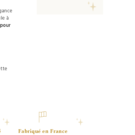
égance
ile à
 pour
ette
é
Fabriqué en France