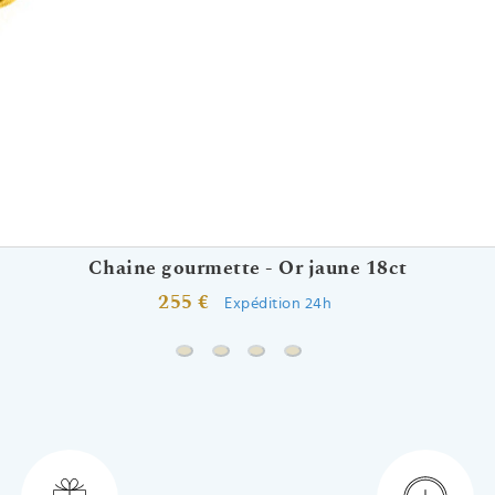
Chaine gourmette - Or jaune 18ct
255 €
Expédition 24h
Chaine gourmette - Or jaune 18ct
Chaine forçat rond - Or jaune 18ct
Chaine marine battue - Or jaun
Chaine forçat miroir - Or j