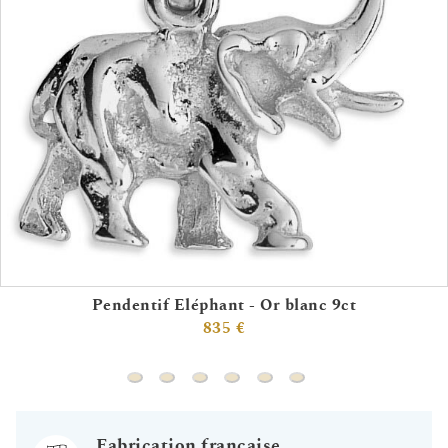
Pendentif Eléphant - Or blanc 9ct
835 €
Pendentif Eléphant - Or blanc 9ct
Pendentif poisson - Or jaune 18ct
Pendentif tortue - Or jaune 9ct
Pendentif tortue - Or blanc 9ct
Pendentif tête de cheval -
Collier licorne & étoil
Fabrication française