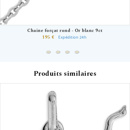
Chaine forçat rond - Or blanc 9ct
195 €
Expédition 24h
Chaine forçat rond - Or blanc 9ct
Chaine gourmette - Or blanc 9ct
Chaine forçat - Or blanc 9ct
Chaine singapour - Or bla
Produits similaires