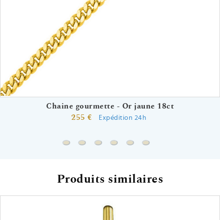
Chaine gourmette - Or jaune 18ct
255 €
Expédition 24h
Chaine gourmette - Or jaune 18ct
Chaine forçat rond - Or jaune 18ct
Chaine marine battue - Or jaune 18
Chaine marine forçat - Or jaune
Chaine forçat miroir - Or j
Chaine marine battue 
Produits similaires