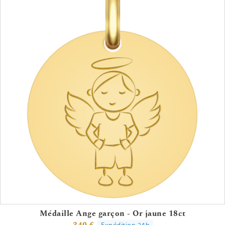
Médaille Ange garçon - Or jaune 18ct