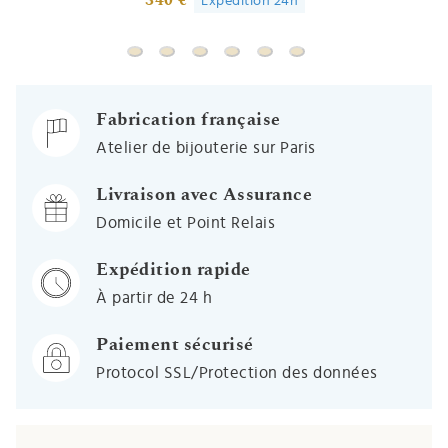
340 €
Expédition 24h
Médaille Ange garçon - Or jaune 18ct
Médaille Ange Gardien - Or jaune 9ct
Médaille Ange à l'oiseau et l'agneau
Médaille Angelot auréolé - Or 
Médaille Ange auréolé sou
Médaille de l'Angelus
Fabrication française
Atelier de bijouterie sur Paris
Livraison avec Assurance
Domicile et Point Relais
Expédition rapide
À partir de 24 h
Paiement sécurisé
Protocol SSL/Protection des données