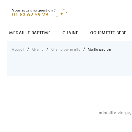
Vous avez une question ?
01 83 62 59 29
MEDAILLE BAPTEME
CHAINE
GOURMETTE BEBE
Vous êtes ici :
Accueil
Chaine
Chaine par maille
Maille jaseron