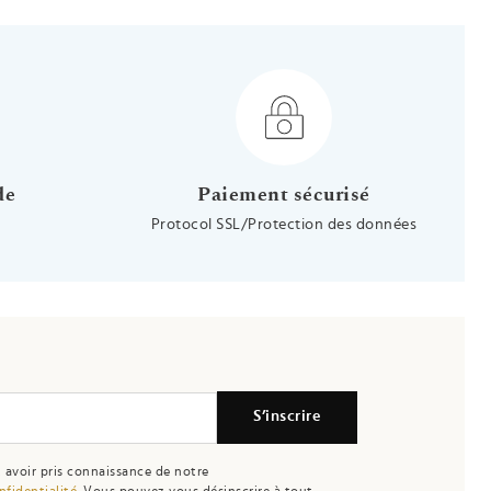
de
Paiement sécurisé
Protocol SSL/Protection des données
S’inscrire
 avoir pris connaissance de notre
nfidentialité.
Vous pouvez vous désinscrire à tout