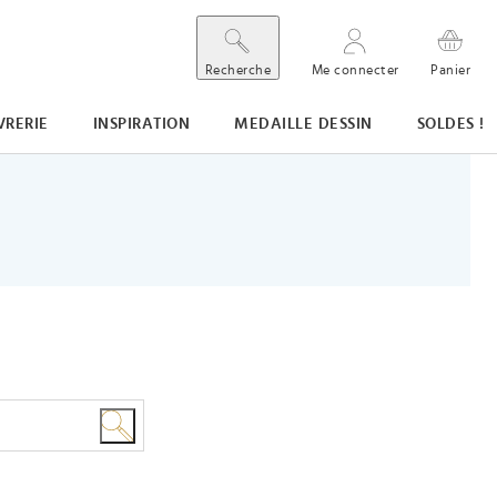
Recherche
Me connecter
Panier
VRERIE
INSPIRATION
MEDAILLE DESSIN
SOLDES !
or, médaille, motif…)
Rechercher